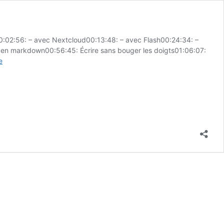
0:02:56: – avec Nextcloud00:13:48: – avec Flash00:24:34: –
» en markdown00:56:45: Écrire sans bouger les doigts01:06:07:
S3E4
e
:
Collaborer
en
mode
facile