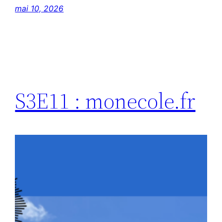
mai 10, 2026
S3E11 : monecole.fr