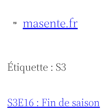
Aller
au
masente.fr
contenu
Étiquette :
S3
S3E16 : Fin de saison